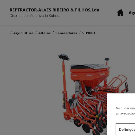
REPTRACTOR-ALVES RIBEIRO & FILHOS,Lda
Agr
Distribuidor Autorizado Kubota
/
/
/
/
Agricultura
Alfaias
Semeadores
SD1001
Ao clicar em
a navegação n
Definiçõ