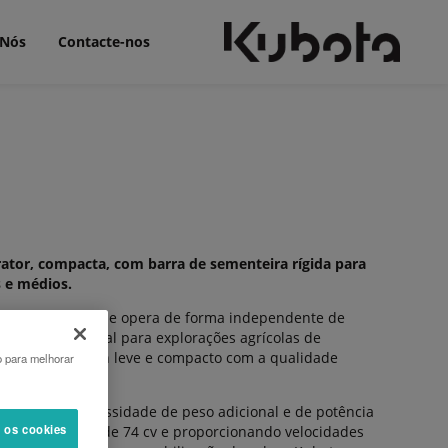
 Nós
Contacte-nos
tor, compacta, com barra de sementeira rígida para
 e médios.
a ao trator, que opera de forma independente de
 é a solução ideal para explorações agrícolas de
bina um design leve e compacto com a qualidade
o para melhorar
or reduz a necessidade de peso adicional e de potência
s os cookies
ratores a partir de 74 cv e proporcionando velocidades