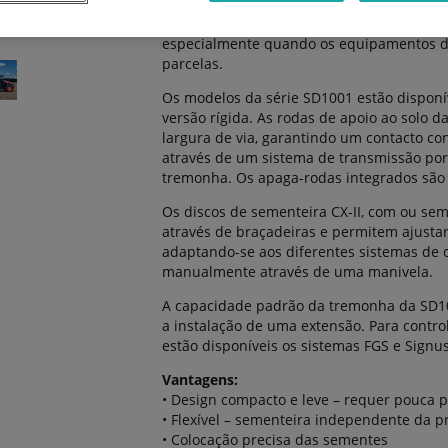
de trabalho superiores. Como permite a se
SD1001 oferece maior flexibilidade e capa
especialmente quando os equipamentos de
parcelas.
Os modelos da série SD1001 estão disponív
versão rígida. As rodas de apoio ao solo 
largura de via, garantindo um contacto co
através de um sistema de transmissão por 
tremonha. Os apaga-rodas integrados são
Os discos de sementeira CX-II, com ou sem
através de braçadeiras e permitem ajustar
adaptando-se aos diferentes sistemas de c
manualmente através de uma manivela.
A capacidade padrão da tremonha da SD1001
a instalação de uma extensão. Para control
estão disponíveis os sistemas FGS e Signus
Vantagens:
• Design compacto e leve – requer pouca p
• Flexível – sementeira independente da p
• Colocação precisa das sementes