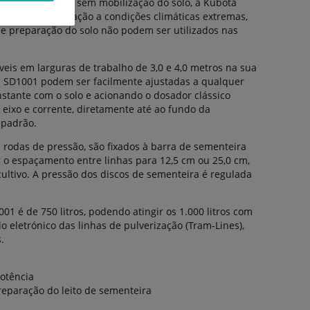
menteira direta sem mobilização do solo, a Kubota
cidade de adaptação a condições climáticas extremas,
 preparação do solo não podem ser utilizados nas
eis em larguras de trabalho de 3,0 e 4,0 metros na sua
da SD1001 podem ser facilmente ajustadas a qualquer
nstante com o solo e acionando o dosador clássico
eixo e corrente, diretamente até ao fundo da
 padrão.
 rodas de pressão, são fixados à barra de sementeira
 o espaçamento entre linhas para 12,5 cm ou 25,0 cm,
ultivo. A pressão dos discos de sementeira é regulada
 é de 750 litros, podendo atingir os 1.000 litros com
o eletrónico das linhas de pulverização (Tram-Lines),
.
otência
reparação do leito de sementeira