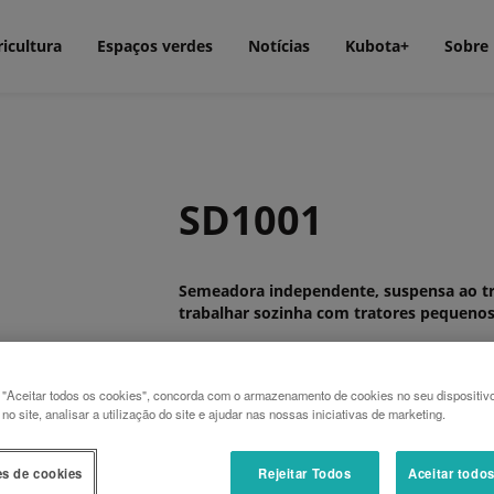
icultura
Espaços verdes
Notícias
Kubota+
Sobre
SD1001
Semeadora independente, suspensa ao tra
trabalhar sozinha com tratores pequenos
A Kubota SD1001 é uma semeadora suspens
outros equipamentos. Compacta e versátil,
pequena e média dimensão. A SD1001 com
 "Aceitar todos os cookies", concorda com o armazenamento de cookies no seu dispositiv
o site, analisar a utilização do site e ajudar nas nossas iniciativas de marketing.
comprovada da Kubota.
O seu centro de gravidade próximo do trat
es de cookies
Rejeitar Todos
Aceitar todo
de elevação, permitindo a utilização com t