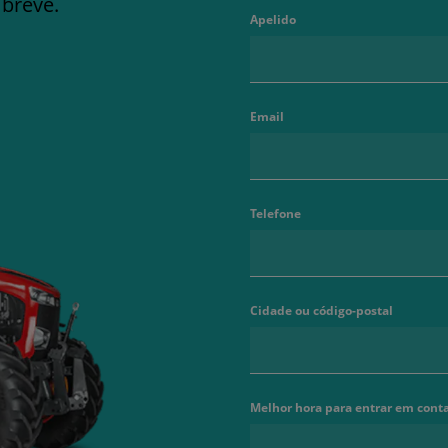
 breve.
Apelido
Email
Telefone
Cidade ou código-postal
Melhor hora para entrar em cont