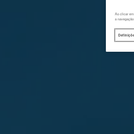
Ao clicar em
a navegação n
Definiçõ