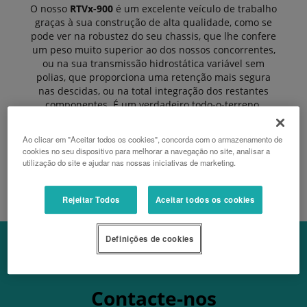
O nosso
RTVx-900
é um excelente veículo de trabalho
graças à sua construção de alta qualidade, como se
pode ver na robustez do seu chassis, que lhe confere
um peso muito superior ao dos nossos concorrentes,
ou na sua transmissão hidrostática variável sem
polias, que proporciona uma retenção mais segura
nas descidas, ou na total integração dos restantes
componentes. É um verdadeiro todo-o-terreno.
Ao clicar em "Aceitar todos os cookies", concorda com o armazenamento de
cookies no seu dispositivo para melhorar a navegação no site, analisar a
PEDIR UM ORÇAMENTO
utilização do site e ajudar nas nossas iniciativas de marketing.
Rejeitar Todos
Aceitar todos os cookies
Definições de cookies
Contacte-nos