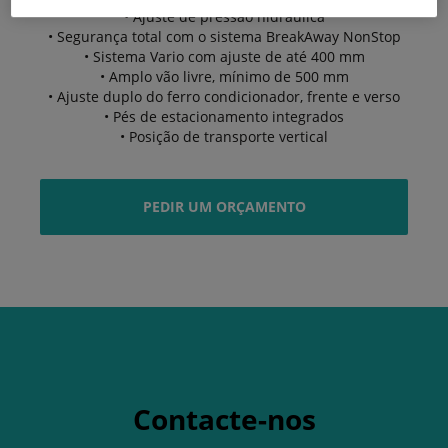
• Ajuste de pressão hidráulica
• Segurança total com o sistema BreakAway NonStop
• Sistema Vario com ajuste de até 400 mm
• Amplo vão livre, mínimo de 500 mm
• Ajuste duplo do ferro condicionador, frente e verso
• Pés de estacionamento integrados
• Posição de transporte vertical
PEDIR UM ORÇAMENTO
Contacte-nos