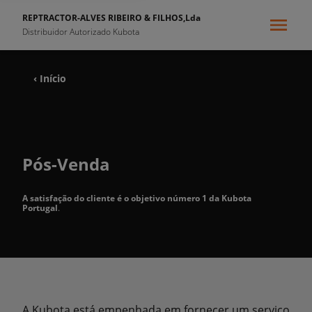
REPTRACTOR-ALVES RIBEIRO & FILHOS,Lda
Distribuidor Autorizado Kubota
‹ Início
Pós-Venda
A satisfação do cliente é o objetivo número 1 da Kubota
Portugal
.
A Kubota está empenhada em fornecer um serviço